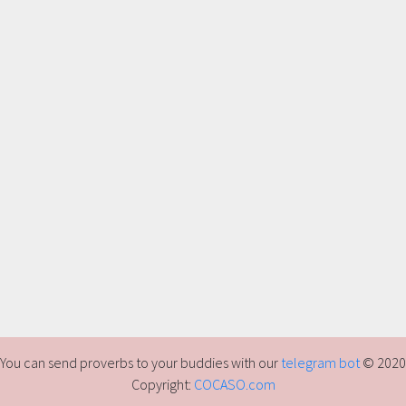
You can send proverbs to your buddies with our
telegram bot
© 2020
Copyright:
COCASO.com